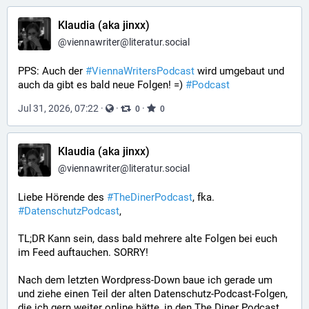
Klaudia (aka jinxx)
@
viennawriter@literatur.social
PPS: Auch der 
#
ViennaWritersPodcast
 wird umgebaut und 
auch da gibt es bald neue Folgen! =) 
#
Podcast
Jul 31, 2026, 07:22
·
·
·
0
0
Klaudia (aka jinxx)
@
viennawriter@literatur.social
Liebe Hörende des 
#
TheDinerPodcast
, fka. 
#
DatenschutzPodcast
,
TL;DR Kann sein, dass bald mehrere alte Folgen bei euch 
im Feed auftauchen. SORRY!
Nach dem letzten Wordpress-Down baue ich gerade um 
und ziehe einen Teil der alten Datenschutz-Podcast-Folgen, 
die ich gern weiter online hätte, in den The Diner Podcast 