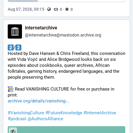
Aug 07, 2026, 09:15
·
·
·
0
0
internetarchive
@
internetarchive@mastodon.archive.org
/
Hosted by Dave Hansen & Chris Freeland, this conversation 
with Vida Vojić and Alice Bridgwood looks back on six 
episodes about cookbooks, queer archives, African 
folktales, gaming history, endangered languages, and the 
people preserving them.
 Read VANISHING CULTURE for free or purchase in 
print:
archive.org/details/vanishing-
#
VanishingCulture
#
FutureKnowledge
#
InternetArchive
#
podcast
@
AuthorsAlliance