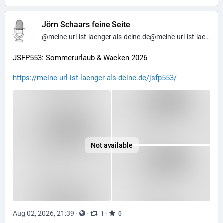
Jörn Schaars feine Seite
@
meine-url-ist-laenger-als-deine.de@meine-url-ist-laenger-als-deine.de
JSFP553: Sommerurlaub & Wacken 2026
https://meine-url-ist-laenger-als-deine.de/jsfp553/
Not available
Aug 02, 2026, 21:39
·
·
·
1
0