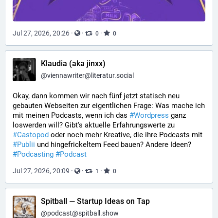
Jul 27, 2026, 20:26
·
·
·
0
0
Klaudia (aka jinxx)
@
viennawriter@literatur.social
Okay, dann kommen wir nach fünf jetzt statisch neu 
gebauten Webseiten zur eigentlichen Frage: Was mache ich 
mit meinen Podcasts, wenn ich das 
#
Wordpress
 ganz 
loswerden will? Gibt's aktuelle Erfahrungswerte zu 
#
Castopod
 oder noch mehr Kreative, die ihre Podcasts mit 
#
Publii
 und hingefrickeltem Feed bauen? Andere Ideen? 
#
Podcasting
#
Podcast
Jul 27, 2026, 20:09
·
·
·
1
0
Spitball — Startup Ideas on Tap
@
podcast@spitball.show