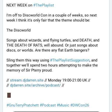
NEXT WEEK on 
#
ThePlaylist
I'm off to Discworld Con in a couple of weeks, so next 
week I think it's only fair that the theme should be:
The Discworld
Songs about wizards, and flying turtles, and DEATH, and 
THE DEATH OF RATS, will abound. Or just songs about 
discs, or worlds. Are there any flat Earth bangers? 
Sling them this way using 
#
ThePlaylistSuggestion
, and 
together we'll spend two hours attempting to make the 
memory of Sir Pterry proud.
// 
stream.djdarren.site
 // Monday 19:00-21:00 UK //
// 
djdarren.site/archive/podcast/
 //
#
GnuTerryPratchett
#
Podcast
#
Music
#
DWCon26