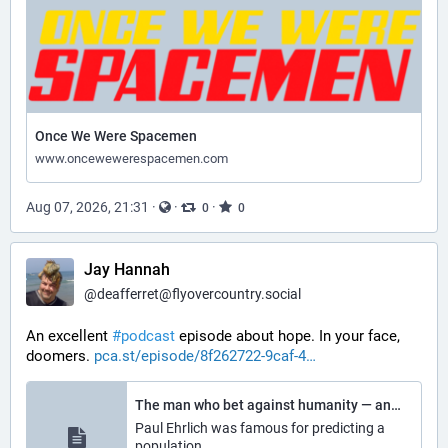
Once We Were Spacemen
www.oncewewerespacemen.com
Aug 07, 2026, 21:31
·
·
·
0
0
Jay Hannah
@
deafferret@flyovercountry.social
An excellent 
#
podcast
 episode about hope. In your face, 
doomers. 
pca.st/episode/8f262722-9caf-4
The man who bet against humanity — and lost
Paul Ehrlich was famous for predicting a
population…