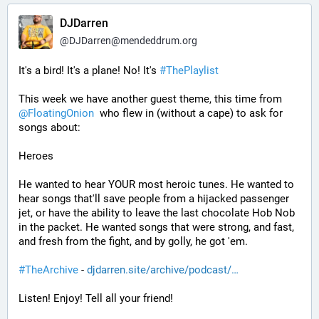
DJDarren
@
DJDarren@mendeddrum.org
It's a bird! It's a plane! No! It's 
#
ThePlaylist
This week we have another guest theme, this time from 
@
FloatingOnion
  who flew in (without a cape) to ask for 
songs about:
Heroes
He wanted to hear YOUR most heroic tunes. He wanted to 
hear songs that'll save people from a hijacked passenger 
jet, or have the ability to leave the last chocolate Hob Nob 
in the packet. He wanted songs that were strong, and fast, 
and fresh from the fight, and by golly, he got 'em.
#
TheArchive
 - 
djdarren.site/archive/podcast/
Listen! Enjoy! Tell all your friend!