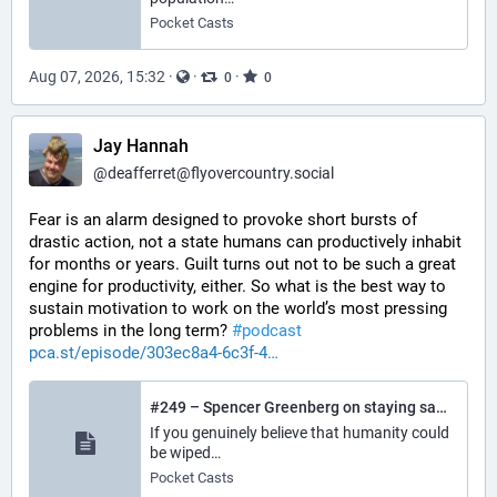
Pocket Casts
Aug 07, 2026, 15:32
·
·
·
0
0
Jay Hannah
@
deafferret@flyovercountry.social
Fear is an alarm designed to provoke short bursts of 
drastic action, not a state humans can productively inhabit 
for months or years. Guilt turns out not to be such a great 
engine for productivity, either. So what is the best way to 
sustain motivation to work on the world’s most pressing 
problems in the long term? 
#
podcast
pca.st/episode/303ec8a4-6c3f-4
#249 – Spencer Greenberg on staying sane while trying to save the world
If you genuinely believe that humanity could
be wiped…
Pocket Casts