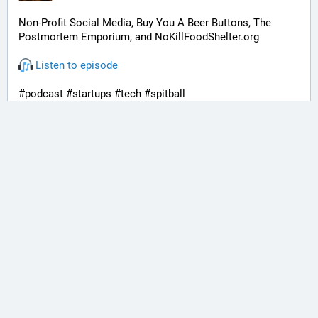
Non-Profit Social Media, Buy You A Beer Buttons, The 
Postmortem Emporium, and NoKillFoodShelter.org
 Listen to episode
#podcast #startups #tech #spitball
Special thanks to Rachel for joining us on this episode!
00:00:00
 - Intro
00:01:15
 - Benefactor or Bad Actor
00:10:10
 - Non-Profit Social Media
00:24:04
 - Buy You A Beer Buttons
00:34:07
 - The Postmortem Emporium
00:42:30
 - NoKillFoodShelter.org
00:52:09
 - Outro