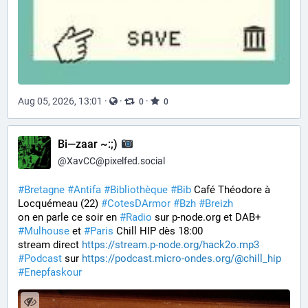
Aug 05, 2026, 13:01
·
·
·
0
0
Bi—zaar ~:;)
@
XavCC@pixelfed.social
#Bretagne
#Antifa
#Bibliothèque
#Bib
Café Théodore à
Locquémeau (22)
#CotesDArmor
#Bzh
#Breizh
on en parle ce soir en
#Radio
sur p-node.org et DAB+
#Mulhouse
et
#Paris
Chill HIP dès 18:00
stream direct
https://stream.p-node.org/hack2o.mp3
#Podcast
sur
https://podcast.micro-ondes.org/@chill_hip
#Enepfaskour