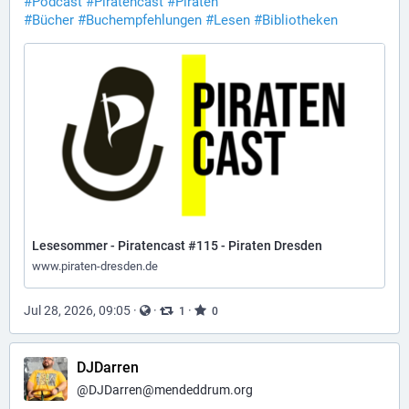
#
Podcast
#
Piratencast
#
Piraten
#
Bücher
#
Buchempfehlungen
#
Lesen
#
Bibliotheken
Lesesommer - Piratencast #115 - Piraten Dresden
www.piraten-dresden.de
Jul 28, 2026, 09:05
·
·
·
1
0
DJDarren
@
DJDarren@mendeddrum.org