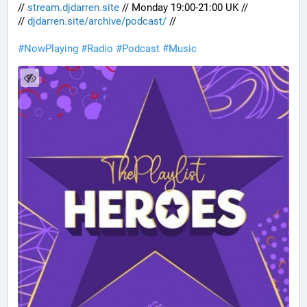
// 
stream.djdarren.site
 // Monday 19:00-21:00 UK //
// 
djdarren.site/archive/podcast/
 //
#
NowPlaying
#
Radio
#
Podcast
#
Music