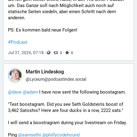
um. Das Ganze soll nach Möglichkeit auch noch auf 
statische Seiten siedeln, aber einen Schritt nach dem 
anderen. 
PS: Es kommen bald neue Folgen!
#
Podcast
Jul 31, 2026, 07:18
·
·
·
0
0
Martin Lindeskog
@
Lyceum@podcastindex.social
@
dave
@
adam
 I have now sent the following boostagram. 
"Test boostagram. Did you see Seth Goldstein's boost of 
3,462 Satoshis? Here are four ducks in a row, 2222 sats."
I will send a boostragram during your livestream on Friday.
Ping 
@
samsethi
@
phillycodehound