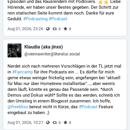
Episoden und das Rausrendern mit Podlovers. 
 Liebe 
Hörende, wir haben unser Bestes gegeben. Der Schritt zur 
rein statischen Seite kommt dann noch. Danke für eure 
Geduld. 
#
Podcasting
#
Podcast
Aug 01, 2026, 23:26
·
·
·
0
0
Klaudia (aka jinxx)
@
viennawriter@literatur.social
Nerdet sich nach mehreren Vorschlägen in der TL jetzt mal 
in 
#
Faircamp
 für ihre Podcasts ein ... Es dürfte für mich 
gerne etwas weniger frickelig sein, angefangen bei "aktuell 
für Mac nur über Homebrew installierbar"..., aber wenn's 
dann läuft, könnte es genau das Passende sein. *durch 
Demos und Dokus wühl* Sollte es das werden, schreib ich 
den Umstieg in einem Blogpost zusammen. Ich hoffe, 
@
freebliss
 bereut nicht in Kürze, das 
#
Podcast
 Feature 
eingebaut zu haben. ;)
Aug 01, 2026, 10:27
·
·
·
0
0