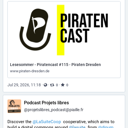
Lesesommer - Piratencast #115 - Piraten Dresden
www.piraten-dresden.de
Jul 29, 2026, 11:18
·
·
·
0
0
Podcast Projets libres
@
projetslibres_podcast@piaille.fr
Discover the 
@
LaSuiteCoop
  cooperative, which aims to 
build a digital commons around 
@
lasuite
  from 
@
dinum