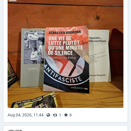
Aug 04, 2026, 11:44
·
·
·
1
0